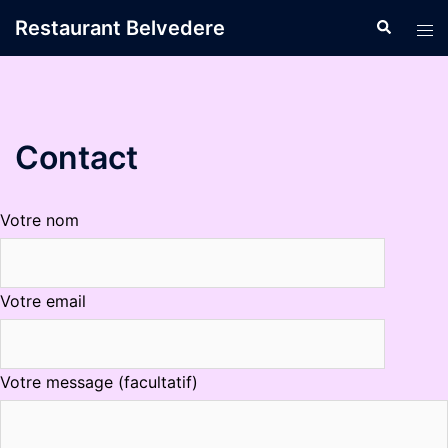
Aller
Restaurant Belvedere
Recherche
Tog
au
men
contenu
Contact
Votre nom
Votre email
Votre message (facultatif)